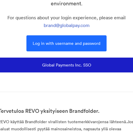
environment.
For questions about your login experience, please email
brand@globalpay.com
Log in with username and password
Global Payments Inc. SSO
Tervetuloa REVO yksityiseen Brandfolder.
REVO käyttää Brandfolder virallisten tuotemerkkivarojensa lähteenä.Jo
haluat muodollisesti pyytää mainosaineistoa, napsauta yllä olevaa